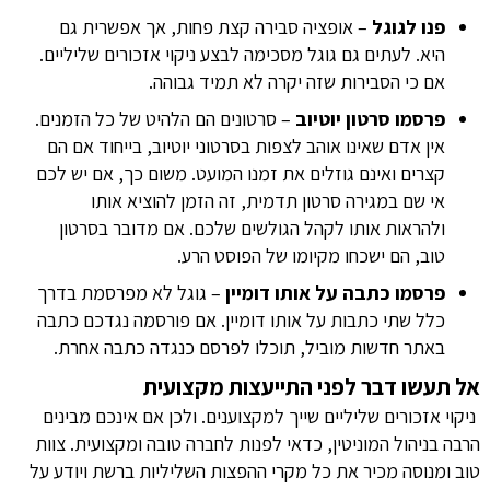
פנו לגוגל
– אופציה סבירה קצת פחות, אך אפשרית גם
היא. לעתים גם גוגל מסכימה לבצע ניקוי אזכורים שליליים.
אם כי הסבירות שזה יקרה לא תמיד גבוהה.
פרסמו סרטון יוטיוב
– סרטונים הם הלהיט של כל הזמנים.
אין אדם שאינו אוהב לצפות בסרטוני יוטיוב, בייחוד אם הם
קצרים ואינם גוזלים את זמנו המועט. משום כך, אם יש לכם
אי שם במגירה סרטון תדמית, זה הזמן להוציא אותו
ולהראות אותו לקהל הגולשים שלכם. אם מדובר בסרטון
טוב, הם ישכחו מקיומו של הפוסט הרע.
פרסמו כתבה על אותו דומיין
– גוגל לא מפרסמת בדרך
כלל שתי כתבות על אותו דומיין. אם פורסמה נגדכם כתבה
באתר חדשות מוביל, תוכלו לפרסם כנגדה כתבה אחרת.
אל תעשו דבר לפני התייעצות מקצועית
ניקוי אזכורים שליליים שייך למקצוענים. ולכן אם אינכם מבינים
הרבה בניהול המוניטין, כדאי לפנות לחברה טובה ומקצועית. צוות
טוב ומנוסה מכיר את כל מקרי ההפצות השליליות ברשת ויודע על