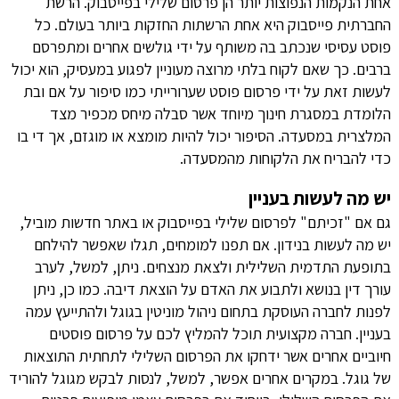
אחת הנקמות הנפוצות יותר הן פרסום שלילי בפייסבוק. הרשת
החברתית פייסבוק היא אחת הרשתות החזקות ביותר בעולם. כל
פוסט עסיסי שנכתב בה משותף על ידי גולשים אחרים ומתפרסם
ברבים. כך שאם לקוח בלתי מרוצה מעוניין לפגוע במעסיק, הוא יכול
לעשות זאת על ידי פרסום פוסט שערורייתי כמו סיפור על אם ובת
הלומדת במסגרת חינוך מיוחד אשר סבלה מיחס מכפיר מצד
המלצרית במסעדה. הסיפור יכול להיות מומצא או מוגזם, אך די בו
כדי להבריח את הלקוחות מהמסעדה.
יש מה לעשות בעניין
גם אם "זכיתם" לפרסום שלילי בפייסבוק או באתר חדשות מוביל,
יש מה לעשות בנידון. אם תפנו למומחים, תגלו שאפשר להילחם
בתופעת התדמית השלילית ולצאת מנצחים. ניתן, למשל, לערב
עורך דין בנושא ולתבוע את האדם על הוצאת דיבה. כמו כן, ניתן
לפנות לחברה העוסקת בתחום ניהול מוניטין בגוגל ולהתייעץ עמה
בעניין. חברה מקצועית תוכל להמליץ לכם על פרסום פוסטים
חיוביים אחרים אשר ידחקו את הפרסום השלילי לתחתית התוצאות
של גוגל. במקרים אחרים אפשר, למשל, לנסות לבקש מגוגל להוריד